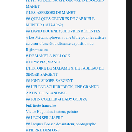
PETIT VOYAGE DANS L’OEUVRE D’EDOUARD
MANET
# LES ASPERGES DE MANET
## QUELQUES OEUVRES DE GABRIÈLE
MUNTER (1877-1962)
## DAVID HOCKNEY, OEUVRES RÉCENTES
« Les Métamorphoses », une bible pour les artistes
au cœur d’une étourdissante exposition du
Rijksmuseum
# DE MANET A POLLOCK
# OLYMPIA, MANET
L’HISTOIRE DE MADAME X, LE TABLEAU DE
SINGER SARGENT
## JOHN SINGER SARGENT
## HÉLÈNE SCHJERFBECK, UNE GRANDE
ARTISTE FINLANDAISE
## JOHN COLLIER et LADY GODIVA
bnf, fierté francaise
Victor Hugo, dessinateur, peintre
## LÉON SPILLIAERT
## Jacques Bosser, dessinateur, photographe
# PIERRE DESFONS