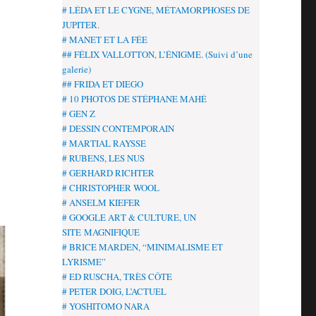
# LÉDA ET LE CYGNE, MÉTAMORPHOSES DE
JUPITER.
# MANET ET LA FÉE
## FÉLIX VALLOTTON, L’ÉNIGME. (Suivi d’une
galerie)
## FRIDA ET DIEGO
# 10 PHOTOS DE STÉPHANE MAHÉ
# GEN Z
# DESSIN CONTEMPORAIN
# MARTIAL RAYSSE
# RUBENS, LES NUS
# GERHARD RICHTER
# CHRISTOPHER WOOL
# ANSELM KIEFER
# GOOGLE ART & CULTURE, UN
SITE MAGNIFIQUE
# BRICE MARDEN, “MINIMALISME ET
LYRISME”
# ED RUSCHA, TRÈS CÔTE
# PETER DOIG, L’ACTUEL
# YOSHITOMO NARA