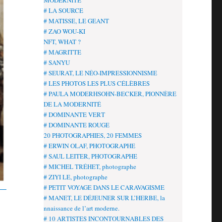
MODERNITÉ
# LA SOURCE
# MATISSE, LE GEANT
# ZAO WOU-KI
NFT, WHAT ?
# MAGRITTE
# SANYU
# SEURAT, LE NÉO-IMPRESSIONNISME
# LES PHOTOS LES PLUS CÉLÈBRES
# PAULA MODERHSOHN-BECKER, PIONNÈRE
DE LA MODERNITÉ
# DOMINANTE VERT
# DOMINANTE ROUGE
20 PHOTOGRAPHIES, 20 FEMMES
# ERWIN OLAF, PHOTOGRAPHE
# SAUL LEITER, PHOTOGRAPHE
# MICHEL TRÉHET, photographe
# ZIYI LE, photographe
# PETIT VOYAGE DANS LE CARAVAGISME
# MANET, LE DÉJEUNER SUR L’HERBE, la
nnaissance de l’art moderne.
# 10 ARTISTES INCONTOURNABLES DES