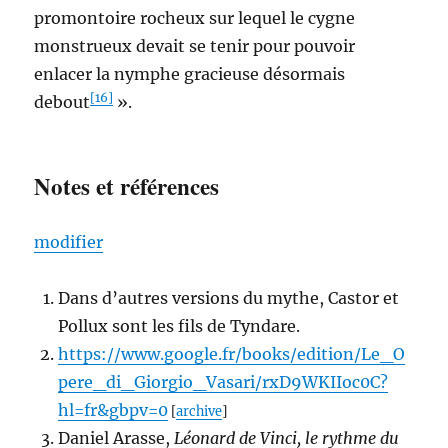
promontoire rocheux sur lequel le cygne
monstrueux devait se tenir pour pouvoir
enlacer la nymphe gracieuse désormais
[16]
debout
».
Notes et références
modifier
Dans d’autres versions du mythe, Castor et
Pollux sont les fils de Tyndare.
https://www.google.fr/books/edition/Le_O
pere_di_Giorgio_Vasari/rxD9WKIIoc0C?
hl=fr&gbpv=0
[
archive
]
Daniel Arasse,
Léonard de Vinci, le rythme du