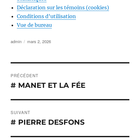
Déclaration sur les témoins (cookies)
Conditions d’utilisation
Vue de bureau
Auteur
Publié
admin
mars 2, 2026
le
Navigation
PRÉCÉDENT
de
# MANET ET LA FÉE
Publication
précédente :
l’article
SUIVANT
# PIERRE DESFONS
Publication
suivante :