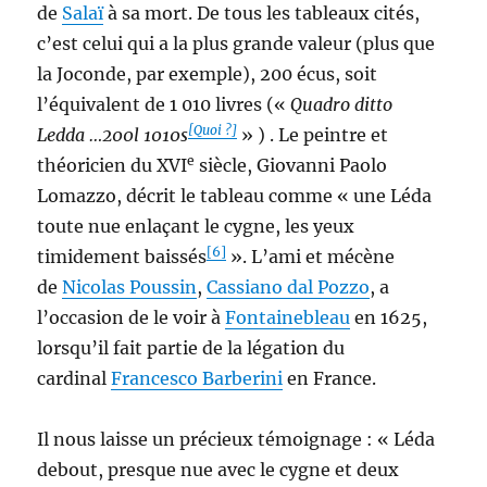
de
Salaï
à sa mort. De tous les tableaux cités,
c’est celui qui a la plus grande valeur (plus que
la Joconde, par exemple), 200 écus, soit
l’équivalent de 1 010 livres («
Quadro ditto
[Quoi ?]
Ledda …200l 1010s
» ) . Le peintre et
e
théoricien du XVI
siècle, Giovanni Paolo
Lomazzo, décrit le tableau comme « une Léda
toute nue enlaçant le cygne, les yeux
[6]
timidement baissés
». L’ami et mécène
de
Nicolas Poussin
,
Cassiano dal Pozzo
, a
l’occasion de le voir à
Fontainebleau
en 1625,
lorsqu’il fait partie de la légation du
cardinal
Francesco Barberini
en France.
Il nous laisse un précieux témoignage : « Léda
debout, presque nue avec le cygne et deux