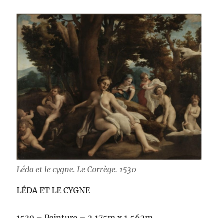
Léda et le cygne. Le Corrège. 1530
LÉDA ET LE CYGNE
1530 – Peinture – 2,175m x 1,562m