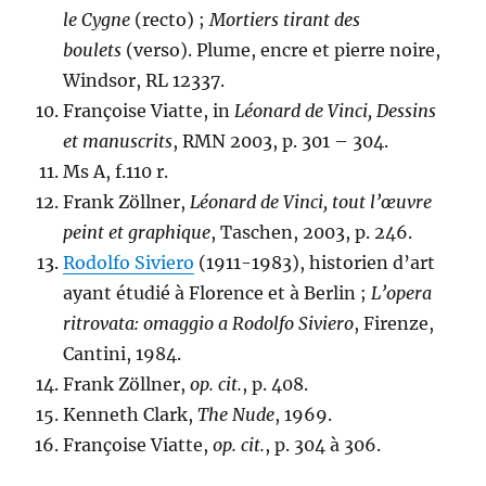
le Cygne
(recto) ;
Mortiers tirant des
boulets
(verso). Plume, encre et pierre noire,
Windsor, RL 12337.
Françoise Viatte, in
Léonard de Vinci, Dessins
et manuscrits
, RMN 2003, p. 301 – 304.
Ms A, f.110 r.
Frank Zöllner,
Léonard de Vinci, tout l’œuvre
peint et graphique
, Taschen, 2003, p. 246.
Rodolfo Siviero
(1911-1983), historien d’art
ayant étudié à Florence et à Berlin ;
L’opera
ritrovata: omaggio a Rodolfo Siviero
, Firenze,
Cantini, 1984.
Frank Zöllner,
op. cit.
, p. 408.
Kenneth Clark,
The Nude
, 1969.
Françoise Viatte,
op. cit.
, p. 304 à 306.