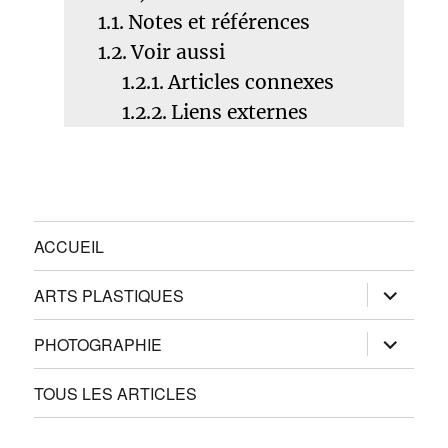
Notes et références
Voir aussi
Articles connexes
Liens externes
ACCUEIL
ouvrir
ARTS PLASTIQUES
le
sous-
menu
ouvrir
PHOTOGRAPHIE
le
sous-
menu
TOUS LES ARTICLES