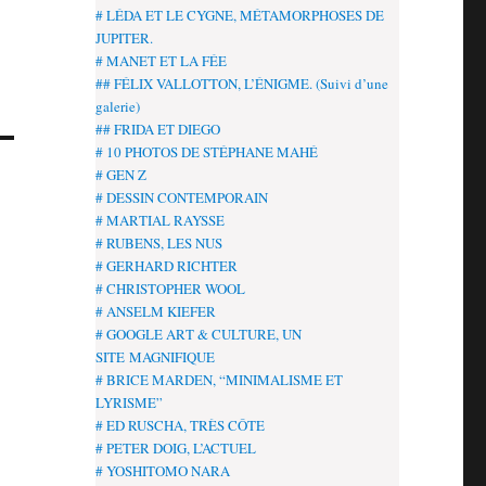
# LÉDA ET LE CYGNE, MÉTAMORPHOSES DE
JUPITER.
# MANET ET LA FÉE
## FÉLIX VALLOTTON, L’ÉNIGME. (Suivi d’une
galerie)
## FRIDA ET DIEGO
# 10 PHOTOS DE STÉPHANE MAHÉ
# GEN Z
# DESSIN CONTEMPORAIN
# MARTIAL RAYSSE
# RUBENS, LES NUS
# GERHARD RICHTER
# CHRISTOPHER WOOL
# ANSELM KIEFER
# GOOGLE ART & CULTURE, UN
SITE MAGNIFIQUE
# BRICE MARDEN, “MINIMALISME ET
LYRISME”
# ED RUSCHA, TRÈS CÔTE
# PETER DOIG, L’ACTUEL
# YOSHITOMO NARA