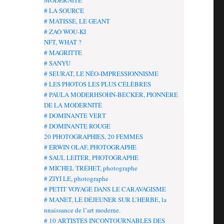
MODERNITÉ
# LA SOURCE
# MATISSE, LE GEANT
# ZAO WOU-KI
NFT, WHAT ?
# MAGRITTE
# SANYU
# SEURAT, LE NÉO-IMPRESSIONNISME
# LES PHOTOS LES PLUS CÉLÈBRES
# PAULA MODERHSOHN-BECKER, PIONNÈRE
DE LA MODERNITÉ
# DOMINANTE VERT
# DOMINANTE ROUGE
20 PHOTOGRAPHIES, 20 FEMMES
# ERWIN OLAF, PHOTOGRAPHE
# SAUL LEITER, PHOTOGRAPHE
# MICHEL TRÉHET, photographe
# ZIYI LE, photographe
# PETIT VOYAGE DANS LE CARAVAGISME
# MANET, LE DÉJEUNER SUR L’HERBE, la
nnaissance de l’art moderne.
# 10 ARTISTES INCONTOURNABLES DES