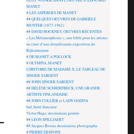
PETIT VOYAGE DANS L’OEUVRE D’EDOUARD
MANET
# LES ASPERGES DE MANET
## QUELQUES OEUVRES DE GABRIÈLE
MUNTER (1877-1962)
## DAVID HOCKNEY, OEUVRES RÉCENTES
« Les Métamorphoses », une bible pour les artistes
au cœur d’une étourdissante exposition du
Rijksmuseum
# DE MANET A POLLOCK
# OLYMPIA, MANET
L’HISTOIRE DE MADAME X, LE TABLEAU DE
SINGER SARGENT
## JOHN SINGER SARGENT
## HÉLÈNE SCHJERFBECK, UNE GRANDE
ARTISTE FINLANDAISE
## JOHN COLLIER et LADY GODIVA
bnf, fierté francaise
Victor Hugo, dessinateur, peintre
## LÉON SPILLIAERT
## Jacques Bosser, dessinateur, photographe
# PIERRE DESFONS