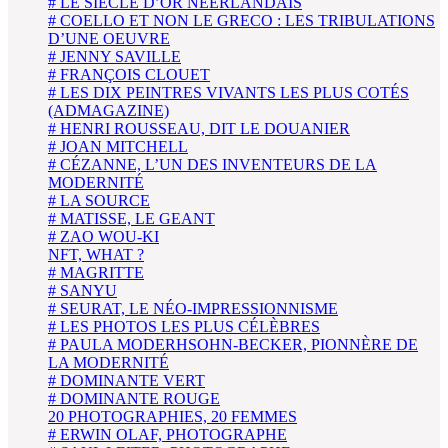
# LE SIECLE D’OR NÉERLANDAIS
# COELLO ET NON LE GRECO : LES TRIBULATIONS
D’UNE OEUVRE
# JENNY SAVILLE
# FRANÇOIS CLOUET
# LES DIX PEINTRES VIVANTS LES PLUS COTÉS
(ADMAGAZINE)
# HENRI ROUSSEAU, DIT LE DOUANIER
# JOAN MITCHELL
# CÉZANNE, L’UN DES INVENTEURS DE LA
MODERNITÉ
# LA SOURCE
# MATISSE, LE GEANT
# ZAO WOU-KI
NFT, WHAT ?
# MAGRITTE
# SANYU
# SEURAT, LE NÉO-IMPRESSIONNISME
# LES PHOTOS LES PLUS CÉLÈBRES
# PAULA MODERHSOHN-BECKER, PIONNÈRE DE
LA MODERNITÉ
# DOMINANTE VERT
# DOMINANTE ROUGE
20 PHOTOGRAPHIES, 20 FEMMES
# ERWIN OLAF, PHOTOGRAPHE