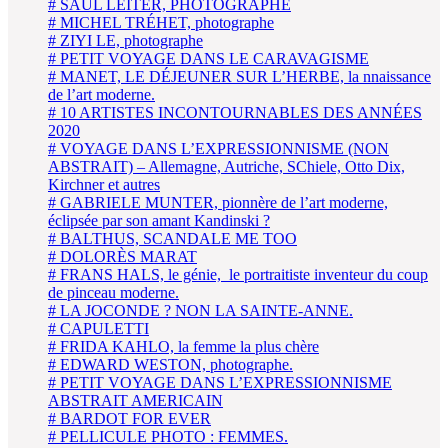
# SAUL LEITER, PHOTOGRAPHE
# MICHEL TRÉHET, photographe
# ZIYI LE, photographe
# PETIT VOYAGE DANS LE CARAVAGISME
# MANET, LE DÉJEUNER SUR L’HERBE, la nnaissance
de l’art moderne.
# 10 ARTISTES INCONTOURNABLES DES ANNÉES
2020
# VOYAGE DANS L’EXPRESSIONNISME (NON
ABSTRAIT) – Allemagne, Autriche, SChiele, Otto Dix,
Kirchner et autres
# GABRIELE MUNTER, pionnère de l’art moderne,
éclipsée par son amant Kandinski ?
# BALTHUS, SCANDALE ME TOO
# DOLORÈS MARAT
# FRANS HALS, le génie, le portraitiste inventeur du coup
de pinceau moderne.
# LA JOCONDE ? NON LA SAINTE-ANNE.
# CAPULETTI
# FRIDA KAHLO, la femme la plus chère
# EDWARD WESTON, photographe.
# PETIT VOYAGE DANS L’EXPRESSIONNISME
ABSTRAIT AMERICAIN
# BARDOT FOR EVER
# PELLICULE PHOTO : FEMMES.