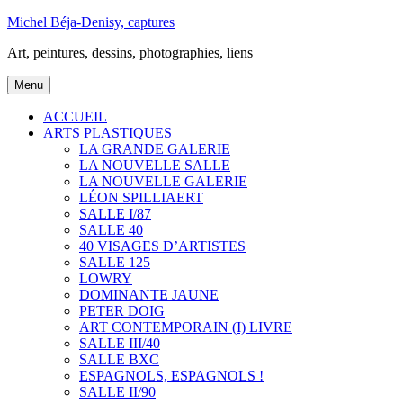
Aller
Michel Béja-Denisy, captures
au
Art, peintures, dessins, photographies, liens
contenu
Menu
ACCUEIL
ARTS PLASTIQUES
LA GRANDE GALERIE
LA NOUVELLE SALLE
LA NOUVELLE GALERIE
LÉON SPILLIAERT
SALLE I/87
SALLE 40
40 VISAGES D’ARTISTES
SALLE 125
LOWRY
DOMINANTE JAUNE
PETER DOIG
ART CONTEMPORAIN (I) LIVRE
SALLE III/40
SALLE BXC
ESPAGNOLS, ESPAGNOLS !
SALLE II/90