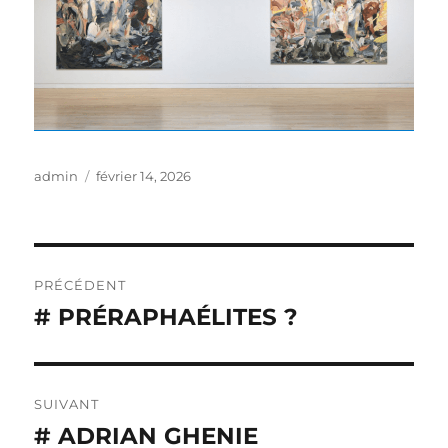
Auteur
Publié
admin
février 14, 2026
le
Navigation
PRÉCÉDENT
de
# PRÉRAPHAÉLITES ?
Publication
précédente :
l’article
SUIVANT
# ADRIAN GHENIE
Publication