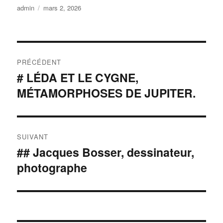
Auteur
Publié
admin
mars 2, 2026
le
Navigation
PRÉCÉDENT
de
# LÉDA ET LE CYGNE,
Publication
MÉTAMORPHOSES DE JUPITER.
précédente :
l’article
SUIVANT
## Jacques Bosser, dessinateur,
Publication
photographe
suivante :