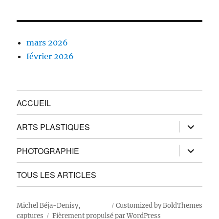
mars 2026
février 2026
ACCUEIL
ouvrir
ARTS PLASTIQUES
le
sous-
menu
ouvrir
PHOTOGRAPHIE
le
sous-
menu
TOUS LES ARTICLES
Michel Béja-Denisy,
Customized by BoldThemes
captures
Fièrement propulsé par WordPress