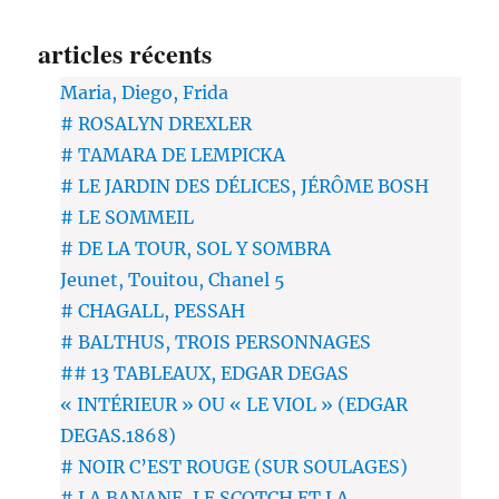
articles récents
Maria, Diego, Frida
# ROSALYN DREXLER
# TAMARA DE LEMPICKA
# LE JARDIN DES DÉLICES, JÉRÔME BOSH
# LE SOMMEIL
# DE LA TOUR, SOL Y SOMBRA
Jeunet, Touitou, Chanel 5
# CHAGALL, PESSAH
# BALTHUS, TROIS PERSONNAGES
## 13 TABLEAUX, EDGAR DEGAS
« INTÉRIEUR » OU « LE VIOL » (EDGAR
DEGAS.1868)
# NOIR C’EST ROUGE (SUR SOULAGES)
# LA BANANE, LE SCOTCH ET LA